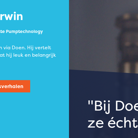
rwin
otte Pumptechnology
 via Doen. Hij vertelt
t hij leuk en belangrijk
sverhalen
Bij D
ze écht