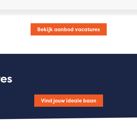
Bekijk aanbod vacatures
res
Vind jouw ideale baan