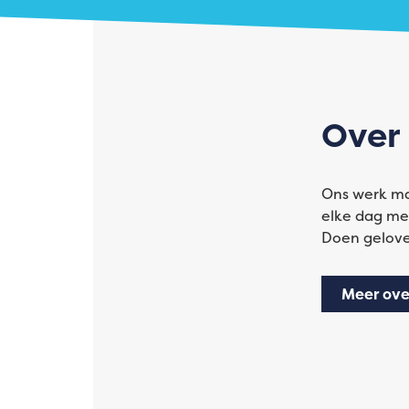
Over
Ons werk maa
elke dag met
Doen geloven
Meer ove