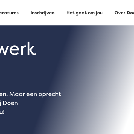
acatures
Inschrijven
Het gaat om jou
Over
Do
werk
gen. Maar een oprecht
ij Doen
u!